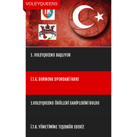
VOLEYQUEENS
1. VOLEYQUEENS BAŞLIYOR
İ.T.K. BORNOVA SPORDAKİ FARKI
1.VOLEYQUEENS ÖDÜLLERİ SAHİPLERİNİ BULDU
İ.T.K. YÖNETİMİNE TEŞEKKÜR EDERİZ