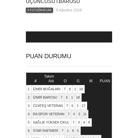
ÜÇÜNCÜSÜ İ.BAROSU
6 Ağustos 2026
3 FOTOĞRAFLAR
PUAN DURUMU
Takım
#
Adı
O
G
M
PUAN
1
İZMİR BOĞALARI
7
6
1
18
2
İZMİR BAROSU
7
6
1
18
3
ÖZATEŞ VETERAN
7
6
1
17
4
RA SPOR VETERAN
7
4
3
11
5
SAĞLIK YÜKSEK OKUL
7
3
4
8
6
STAR RAFİNERİ
7
1
6
5