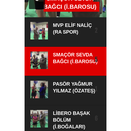
BAĞCI (İ.BAROSU)
MVP ELİF NALİÇ
2
(RA SPOR)
SMAÇÖR SEVDA
5
BAĞCI (İ.BAROSU)
PASÖR YAĞMUR
1
YILMAZ (ÖZATEŞ)
LİBERO BAŞAK
6
BÖLÜM
(İ.BOĞALARI)