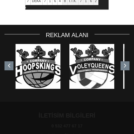
7
DEKA
7
1
6
4
8
İ.T.K.
7
1
6
2
REKLAM ALANI
ILETISIM BILGILERI
0 532 477 67 17